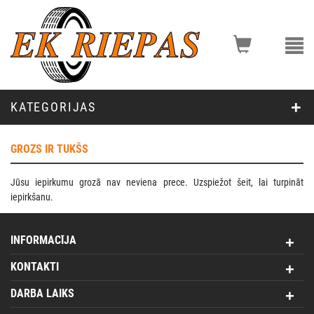
KATEGORIJAS
GROZS IR TUKŠS
Jūsu iepirkumu grozā nav neviena prece. Uzspiežot
šeit
, lai turpināt
iepirkšanu.
INFORMACĪJA
KONTAKTI
DARBA LAIKS