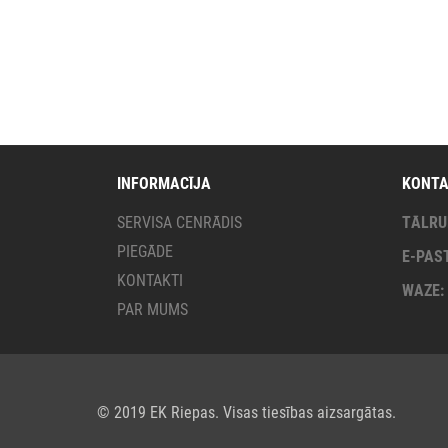
INFORMACĪJA
KONTA
SERVISA CENRĀDIS
TĀLRU
PIEGĀDE
E-PAS
KONTAKTI
WAZE
PAR MUMS
© 2019 EK Riepas. Visas tiesības aizsargātas.