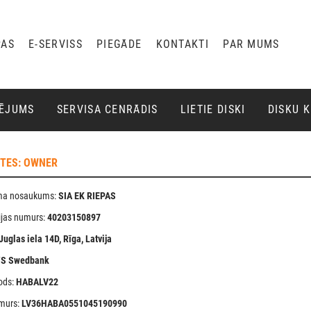
PAS
E-SERVISS
PIEGĀDE
KONTAKTI
PAR MUMS
ĶĒJUMS
SERVISA CENRĀDIS
LIETIE DISKI
DISKU 
ITES: OWNER
a nosaukums:
SIA EK RIEPAS
ijas numurs:
40203150897
Juglas iela 14D, Rīga, Latvija
/S Swedbank
ods:
HABALV22
murs:
LV36HABA0551045190990