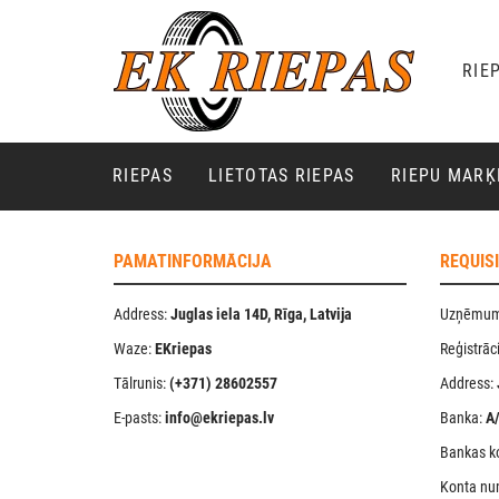
RIE
RIEPAS
LIETOTAS RIEPAS
RIEPU MAR
PAMATINFORMĀCIJA
REQUIS
Address:
Juglas iela 14D, Rīga, Latvija
Uzņēmum
Waze:
EKriepas
Reģistrāc
Tālrunis:
(+371) 28602557
Address:
E-pasts:
info@ekriepas.lv
Banka:
A
Bankas k
Konta nu