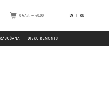
0 GAB.
—
€0,00
LV
|
RU
KRĀSOŠANA
DISKU REMONTS