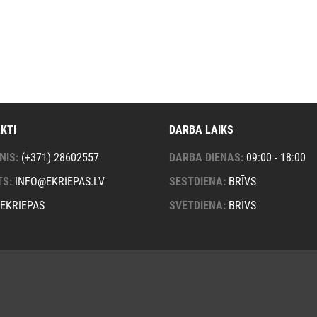
KTI
DARBA LAIKS
NIS
(+371) 28602557
DARBA DIENAS
09:00 - 18:00
TS
INFO@EKRIEPAS.LV
SESTDIENA
BRĪVS
EKRIEPAS
SVĒTDIENA
BRĪVS