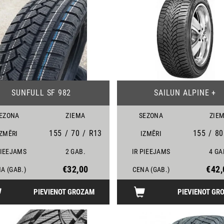
24
SUNFULL SF 982
SAILUN ALPINE +
EZONA
ZIEMA
SEZONA
ZIE
155
/
70
/
R13
155
/
80
IZMĒRI
IZMĒRI
PIEEJAMS
2 GAB.
IR PIEEJAMS
4 GA
€32,00
€42,
A (GAB.)
CENA (GAB.)
PIEVIENOT GROZAM
PIEVIENOT GR