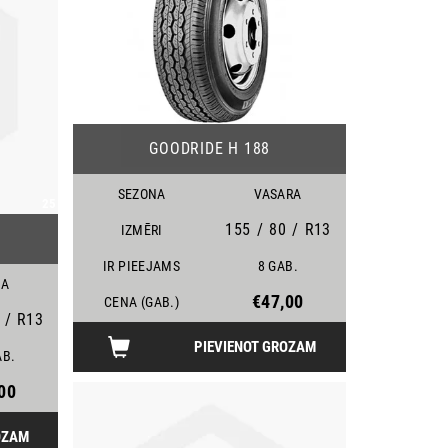
24
GOODRIDE H 188
SEZONA
VASARA
25
155
/
80
/
R13
IZMĒRI
IR PIEEJAMS
8 GAB.
MA
€47,00
CENA (GAB.)
/
R13
PIEVIENOT GROZAM
AB.
00
OZAM