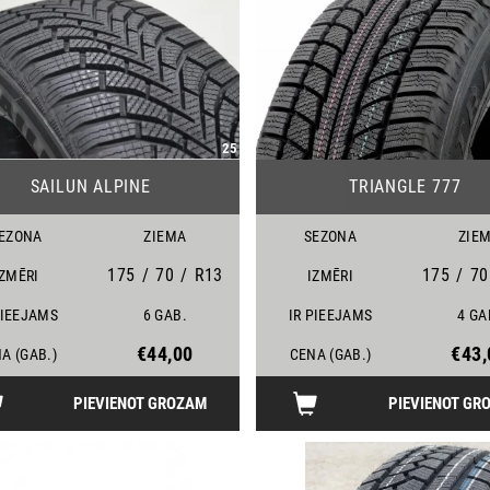
25
SAILUN ALPINE
TRIANGLE 777
EZONA
ZIEMA
SEZONA
ZIE
175
/
70
/
R13
175
/
70
IZMĒRI
IZMĒRI
PIEEJAMS
6 GAB.
IR PIEEJAMS
4 GA
€44,00
€43,
A (GAB.)
CENA (GAB.)
PIEVIENOT GROZAM
PIEVIENOT GR