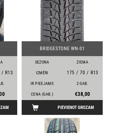
25
09
BRIDGESTONE WN-01
MA
SEZONA
ZIEMA
/
R13
175
/
70
/
R13
IZMĒRI
AB.
IR PIEEJAMS
2 GAB.
00
€38,00
CENA (GAB.)
OZAM
PIEVIENOT GROZAM