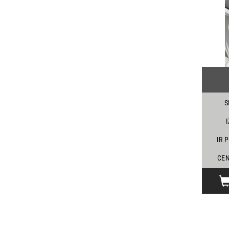
S
IR 
CEN