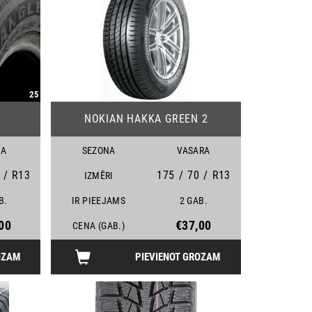
25
19
NOKIAN HAKKA GREEN 2
MA
SEZONA
VASARA
/
R13
175
/
70
/
R13
IZMĒRI
B.
IR PIEEJAMS
2 GAB.
00
€37,00
CENA (GAB.)
OZAM
PIEVIENOT GROZAM