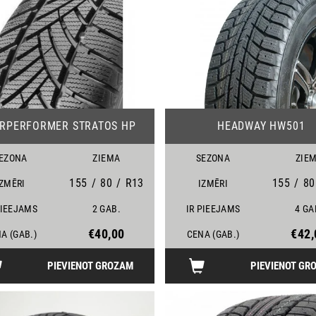
24
ARPERFORMER STRATOS HP
HEADWAY HW501
EZONA
ZIEMA
SEZONA
ZIE
155
/
80
/
R13
155
/
80
IZMĒRI
IZMĒRI
PIEEJAMS
2 GAB.
IR PIEEJAMS
4 GA
€40,00
€42,
A (GAB.)
CENA (GAB.)
PIEVIENOT GROZAM
PIEVIENOT GR