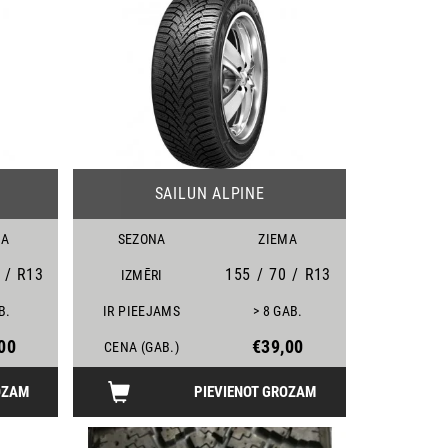
22
23
SAILUN ALPINE
MA
SEZONA
ZIEMA
/
R13
155
/
70
/
R13
IZMĒRI
B.
IR PIEEJAMS
> 8 GAB.
00
€39,00
CENA (GAB.)
OZAM
PIEVIENOT GROZAM