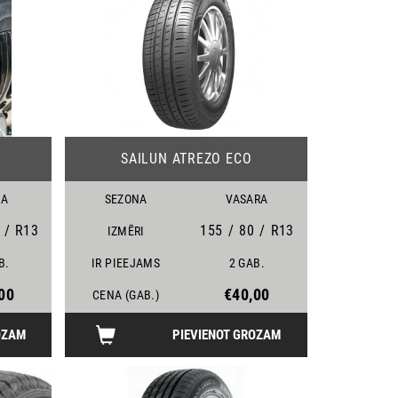
23
23
SAILUN ATREZO ECO
MA
SEZONA
VASARA
/
R13
155
/
80
/
R13
IZMĒRI
B.
IR PIEEJAMS
2 GAB.
00
€40,00
CENA (GAB.)
OZAM
PIEVIENOT GROZAM