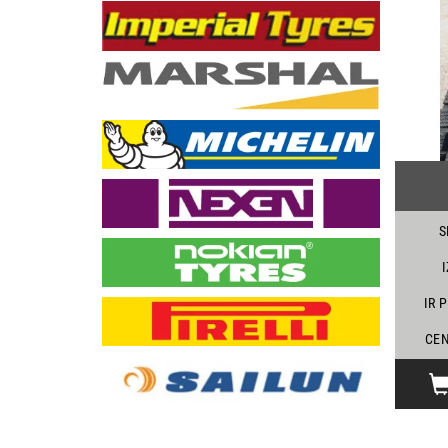
S
IR 
CEN