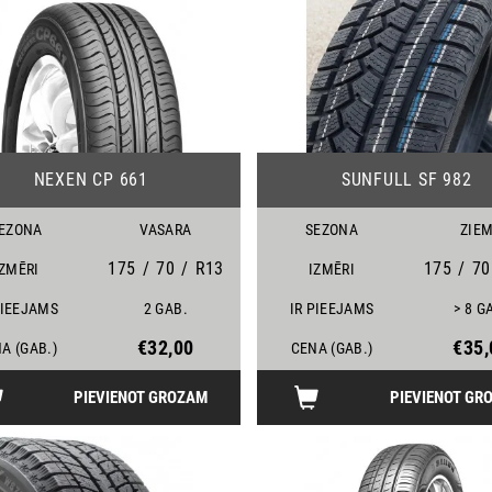
13
NEXEN CP 661
SUNFULL SF 982
EZONA
VASARA
SEZONA
ZIE
175
/
70
/
R13
175
/
70
IZMĒRI
IZMĒRI
PIEEJAMS
2 GAB.
IR PIEEJAMS
> 8 G
€32,00
€35,
A (GAB.)
CENA (GAB.)
PIEVIENOT GROZAM
PIEVIENOT GR