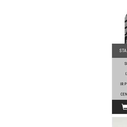
ST
S
IR 
CEN