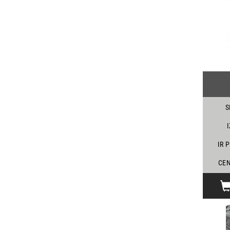
S
IR 
CEN