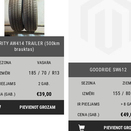
20
RITY AW414 TRAILER (500km
brauktas)
EZONA
VASARA
GOODRIDE SW612
185
/
70
/
R13
IZMĒRI
SEZONA
ZIE
PIEEJAMS
2 GAB.
155
/
80
€39,00
IZMĒRI
A (GAB.)
IR PIEEJAMS
> 8 G
PIEVIENOT GROZAM
€49,
CENA (GAB.)
PIEVIENOT GR