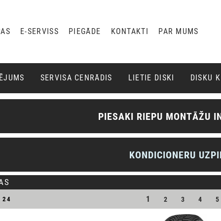
PAS
E-SERVISS
PIEGĀDE
KONTAKTI
PAR MUMS
ĶĒJUMS
SERVISA CENRĀDIS
LIETIE DISKI
DISKU 
PIESAKI RIEPU MONTĀŽU I
KONDICIONERU UZPI
PAS
1
T
24
2
3
4
5