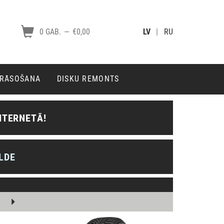
0 GAB.
—
€0,00
LV
|
RU
KRĀSOŠANA
DISKU REMONTS
NTERNETĀ!
LDE