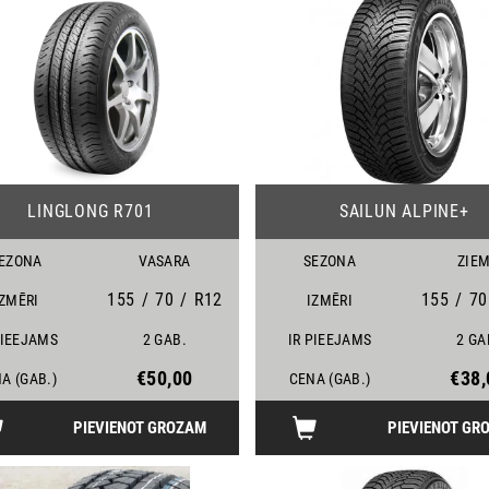
21
LINGLONG R701
SAILUN ALPINE+
EZONA
VASARA
SEZONA
ZIE
155
/
70
/
R12
155
/
70
IZMĒRI
IZMĒRI
PIEEJAMS
2 GAB.
IR PIEEJAMS
2 GA
€50,00
€38,
A (GAB.)
CENA (GAB.)
PIEVIENOT GROZAM
PIEVIENOT GR