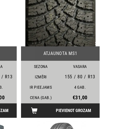
25
22
ATJAUNOTA MS1
MA
SEZONA
VASARA
/
R13
155
/
80
/
R13
IZMĒRI
B.
IR PIEEJAMS
4 GAB.
00
€31,00
CENA (GAB.)
OZAM
PIEVIENOT GROZAM