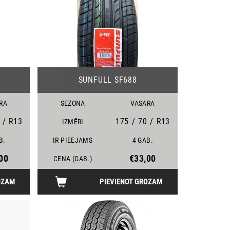
24
25
SUNFULL SF688
RA
SEZONA
VASARA
/
R13
175
/
70
/
R13
IZMĒRI
B.
IR PIEEJAMS
4 GAB.
00
€33,00
CENA (GAB.)
OZAM
PIEVIENOT GROZAM