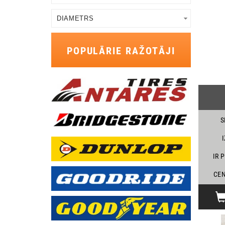
POPULĀRIE RAŽOTĀJI
S
IR 
CEN