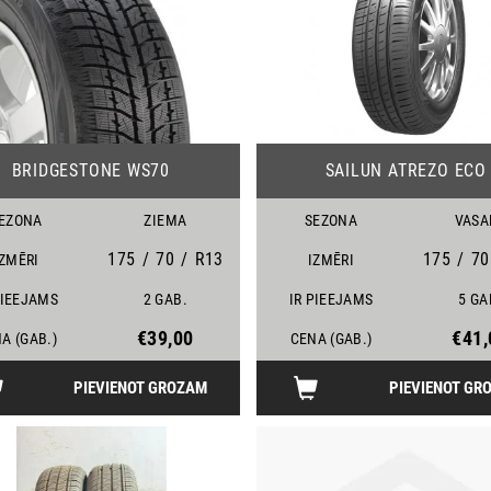
12
BRIDGESTONE WS70
SAILUN ATREZO ECO
EZONA
ZIEMA
SEZONA
VASA
175
/
70
/
R13
175
/
70
IZMĒRI
IZMĒRI
PIEEJAMS
2 GAB.
IR PIEEJAMS
5 GA
€39,00
€41,
A (GAB.)
CENA (GAB.)
PIEVIENOT GROZAM
PIEVIENOT GR