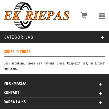
KATEGORIJAS
GROZS IR TUKŠS
Jūsu iepirkumu grozā nav neviena prece. Uzspiežot
šeit
, lai turpināt
iepirkšanu.
INFORMACĪJA
KONTAKTI
DARBA LAIKS