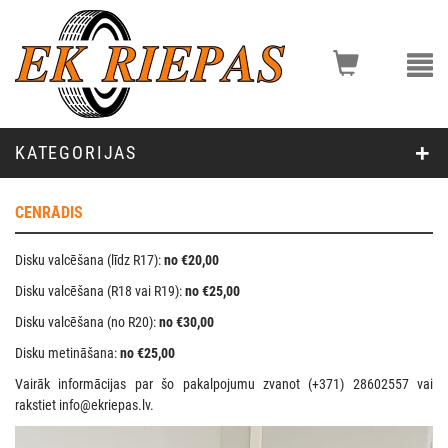
KATEGORIJAS
CENRĀDIS
Disku valcēšana (līdz R17):
no
€20,00
Disku valcēšana (R18 vai R19):
no
€25,00
Disku valcēšana (no R20):
no
€30,00
Disku metināšana:
no
€25,00
Vairāk informācijas par šo pakalpojumu zvanot (+371) 28602557 vai
rakstiet info@ekriepas.lv.