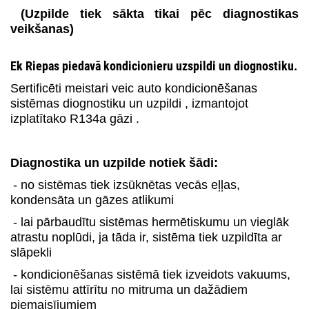
(Uzpilde tiek sākta tikai pēc diagnostikas
veikšanas)
Ek Riepas piedavā kondicionieru uzspildi un diognostiku.
Sertificēti meistari veic auto kondicionēšanas
sistēmas diognostiku un uzpildi , izmantojot
izplatītako R134a gāzi .
Diagnostika un uzpilde notiek šādi:
- no sistēmas tiek izsūknētas vecās eļļas,
kondensāta un gāzes atlikumi
- lai pārbaudītu sistēmas hermētiskumu un vieglāk
atrastu noplūdi, ja tāda ir, sistēma tiek uzpildīta ar
slāpekli
- kondicionēšanas sistēmā tiek izveidots vakuums,
lai sistēmu attīrītu no mitruma un dažādiem
piemaisījumiem