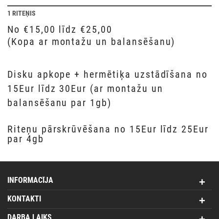
1 RITEŅIS
No €15,00 līdz €25,00
(Kopa ar montažu un balansēšanu)
Disku apkope + hermētiķa uzstādīšana no
15Eur līdz 30Eur (ar montažu un
balansēšanu par 1gb)
Riteņu pārskrūvēšana no 15Eur līdz 25Eur
par 4gb
INFORMACĪJA
KONTAKTI
DARBA LAIKS