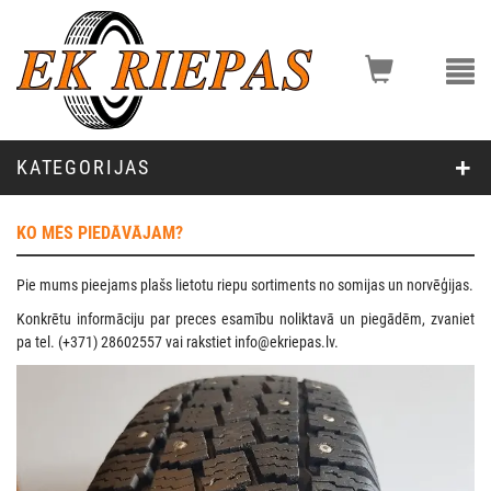
KATEGORIJAS
KO MĒS PIEDĀVĀJAM?
Pie mums pieejams plašs lietotu riepu sortiments no somijas un norvēģijas.
Konkrētu informāciju par preces esamību noliktavā un piegādēm, zvaniet
pa tel. (+371) 28602557 vai rakstiet info@ekriepas.lv.