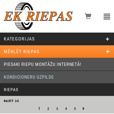
KATEGORIJAS
MĒKLĒT RIEPAS
PIESAKI RIEPU MONTĀŽU INTERNETĀ!
KONDICIONERU UZPILDE
RIEPAS
RADĪT
24
1
2
3
4
5