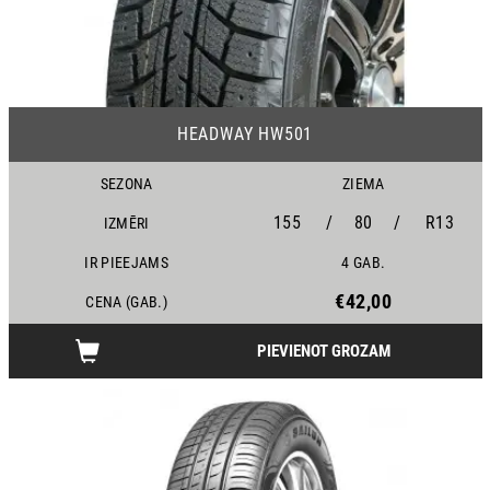
23
HEADWAY HW501
SEZONA
ZIEMA
155
/
80
/
R13
IZMĒRI
IR PIEEJAMS
4 GAB.
€42,00
CENA (GAB.)
PIEVIENOT GROZAM