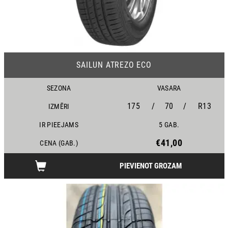
24
SAILUN ATREZO ECO
SEZONA
VASARA
175
/
70
/
R13
IZMĒRI
IR PIEEJAMS
5 GAB.
€41,00
CENA (GAB.)
PIEVIENOT GROZAM