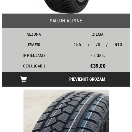
23
SAILUN ALPINE
SEZONA
ZIEMA
155
/
70
/
R13
IZMĒRI
IR PIEEJAMS
> 8 GAB.
€39,00
CENA (GAB.)
PIEVIENOT GROZAM