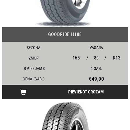
24
GOODRIDE H188
SEZONA
VASARA
165
/
80
/
R13
IZMĒRI
IR PIEEJAMS
4 GAB.
€49,00
CENA (GAB.)
PIEVIENOT GROZAM