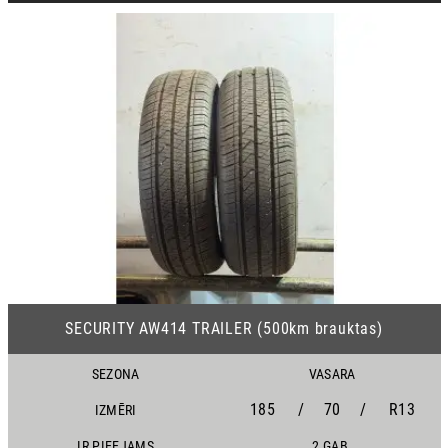
20
SECURITY AW414 TRAILER (500km brauktas)
SEZONA
VASARA
185
/
70
/
R13
IZMĒRI
IR PIEEJAMS
2 GAB.