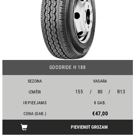
24
GOODRIDE H 188
SEZONA
VASARA
155
/
80
/
R13
IZMĒRI
IR PIEEJAMS
8 GAB.
€47,00
CENA (GAB.)
PIEVIENOT GROZAM