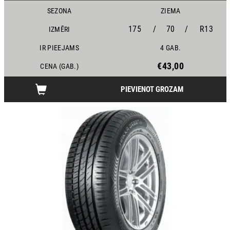
SEZONA
ZIEMA
175
/
70
/
R13
IZMĒRI
IR PIEEJAMS
4 GAB.
€43,00
CENA (GAB.)
PIEVIENOT GROZAM