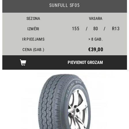
SUNFULL SF05
SEZONA
VASARA
155
/
80
/
R13
IZMĒRI
IR PIEEJAMS
> 8 GAB.
€39,00
CENA (GAB.)
PIEVIENOT GROZAM