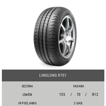
21
LINGLONG R701
SEZONA
VASARA
155
/
70
/
R12
IZMĒRI
IR PIEEJAMS
2 GAB.