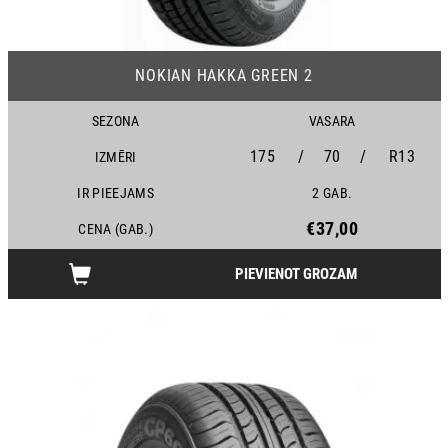
19
NOKIAN HAKKA GREEN 2
SEZONA
VASARA
175
/
70
/
R13
IZMĒRI
IR PIEEJAMS
2 GAB.
€37,00
CENA (GAB.)
PIEVIENOT GROZAM