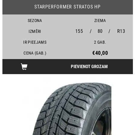
STARPERFORMER STRATOS HP
SEZONA
ZIEMA
155
/
80
/
R13
IZMĒRI
IR PIEEJAMS
2 GAB.
€40,00
CENA (GAB.)
PIEVIENOT GROZAM