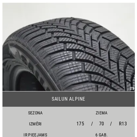
25
SAILUN ALPINE
SEZONA
ZIEMA
175
/
70
/
R13
IZMĒRI
IR PIEEJAMS
6 GAB.