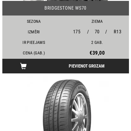
BRIDGESTONE WS70
SEZONA
ZIEMA
175
/
70
/
R13
IZMĒRI
IR PIEEJAMS
2 GAB.
€39,00
CENA (GAB.)
PIEVIENOT GROZAM