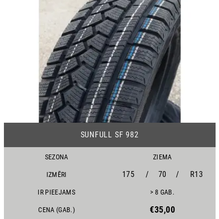
25
SUNFULL SF 982
SEZONA
ZIEMA
175
/
70
/
R13
IZMĒRI
IR PIEEJAMS
> 8 GAB.
€35,00
CENA (GAB.)