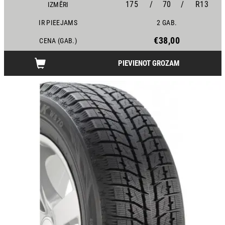
175
/
70
/
R13
IZMĒRI
IR PIEEJAMS
2 GAB.
€38,00
CENA (GAB.)
PIEVIENOT GROZAM
12