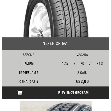
13
NEXEN CP 661
SEZONA
VASARA
175
/
70
/
R13
IZMĒRI
IR PIEEJAMS
2 GAB.
€32,00
CENA (GAB.)
PIEVIENOT GROZAM