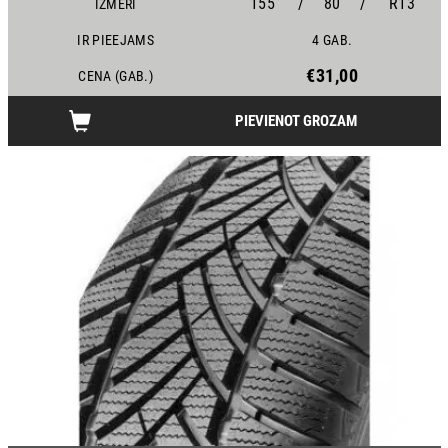
155
/
80
/
R13
IZMĒRI
IR PIEEJAMS
4 GAB.
€31,00
CENA (GAB.)
PIEVIENOT GROZAM
24