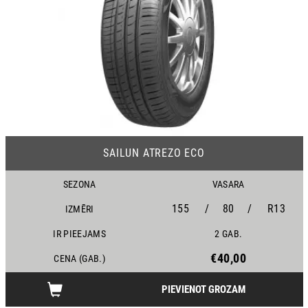
23
SAILUN ATREZO ECO
SEZONA
VASARA
155
/
80
/
R13
IZMĒRI
IR PIEEJAMS
2 GAB.
€40,00
CENA (GAB.)
PIEVIENOT GROZAM