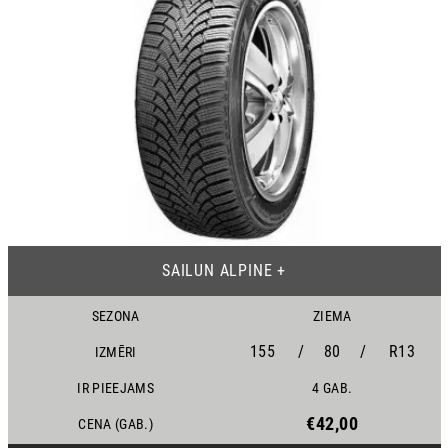
25
SAILUN ALPINE +
SEZONA
ZIEMA
155
/
80
/
R13
IZMĒRI
IR PIEEJAMS
4 GAB.
€42,00
CENA (GAB.)