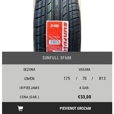
25
SUNFULL SF688
SEZONA
VASARA
175
/
70
/
R13
IZMĒRI
IR PIEEJAMS
4 GAB.
€33,00
CENA (GAB.)
PIEVIENOT GROZAM