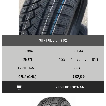
24
SUNFULL SF 982
SEZONA
ZIEMA
155
/
70
/
R13
IZMĒRI
IR PIEEJAMS
2 GAB.
€32,00
CENA (GAB.)
PIEVIENOT GROZAM