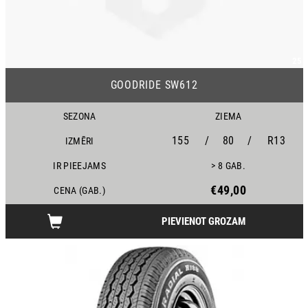
25
GOODRIDE SW612
SEZONA
ZIEMA
155
/
80
/
R13
IZMĒRI
IR PIEEJAMS
> 8 GAB.
€49,00
CENA (GAB.)
PIEVIENOT GROZAM