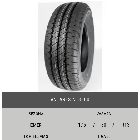
18
ANTARES NT3000
SEZONA
VASARA
175
/
80
/
R13
IZMĒRI
IR PIEEJAMS
1 GAB.