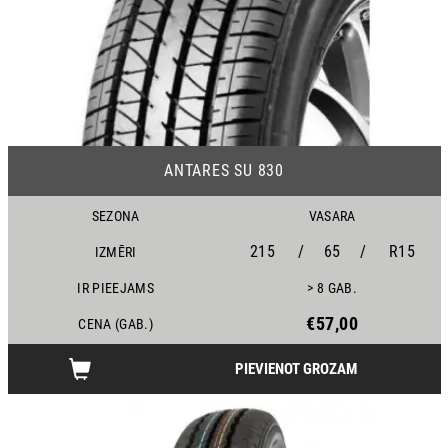
20
ANTARES SU 830
SEZONA
VASARA
215
/
65
/
R15
IZMĒRI
IR PIEEJAMS
> 8 GAB.
€57,00
CENA (GAB.)
PIEVIENOT GROZAM