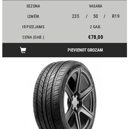
SEZONA
VASARA
235
/
50
/
R19
IZMĒRI
IR PIEEJAMS
2 GAB.
€78,00
CENA (GAB.)
PIEVIENOT GROZAM