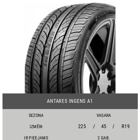
19
ANTARES INGENS A1
SEZONA
VASARA
225
/
45
/
R19
IZMĒRI
IR PIEEJAMS
2 GAB.