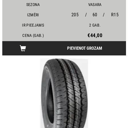
SEZONA
VASARA
205
/
60
/
R15
IZMĒRI
IR PIEEJAMS
2 GAB.
€44,00
CENA (GAB.)
PIEVIENOT GROZAM