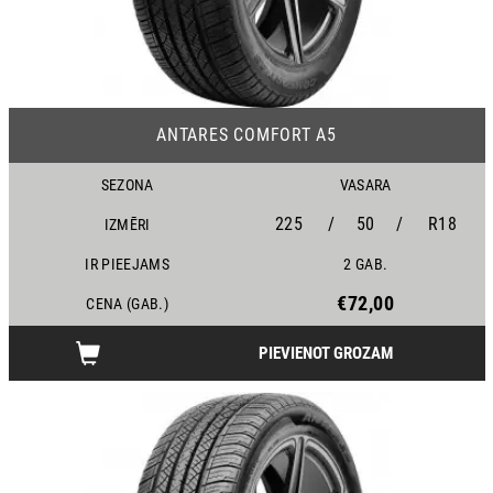
23
ANTARES COMFORT A5
SEZONA
VASARA
225
/
50
/
R18
IZMĒRI
IR PIEEJAMS
2 GAB.
€72,00
CENA (GAB.)
PIEVIENOT GROZAM