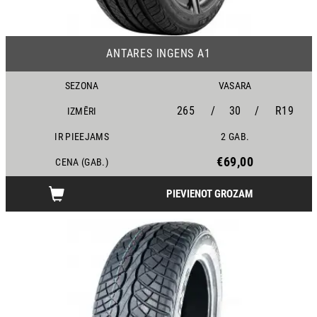
ANTARES INGENS A1
SEZONA
VASARA
265
/
30
/
R19
IZMĒRI
IR PIEEJAMS
2 GAB.
€69,00
CENA (GAB.)
PIEVIENOT GROZAM