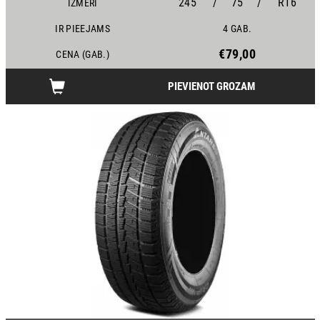
245
/
75
/
R16
IZMĒRI
IR PIEEJAMS
4 GAB.
€79,00
CENA (GAB.)
PIEVIENOT GROZAM
24