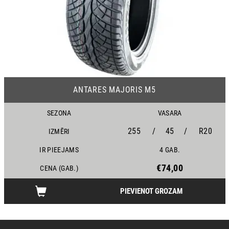
19
ANTARES MAJORIS M5
SEZONA
VASARA
255
/
45
/
R20
IZMĒRI
IR PIEEJAMS
4 GAB.
€74,00
CENA (GAB.)
PIEVIENOT GROZAM