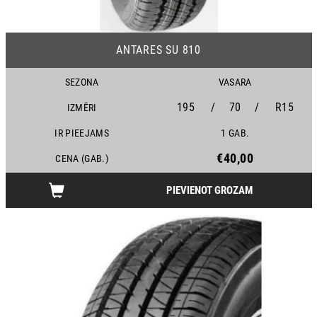
16
ANTARES SU 810
SEZONA
VASARA
195
/
70
/
R15
IZMĒRI
IR PIEEJAMS
1 GAB.
€40,00
CENA (GAB.)
PIEVIENOT GROZAM