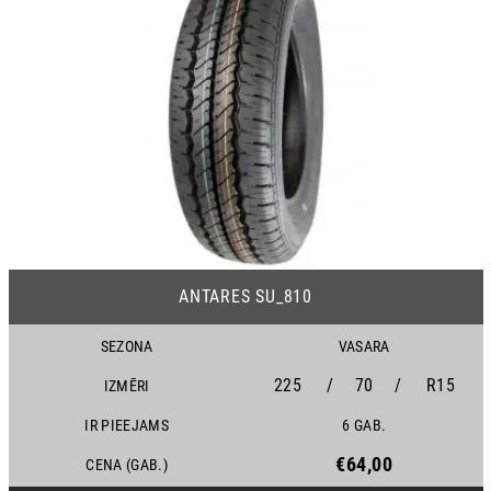
18
ANTARES SU_810
SEZONA
VASARA
225
/
70
/
R15
IZMĒRI
IR PIEEJAMS
6 GAB.
€64,00
CENA (GAB.)