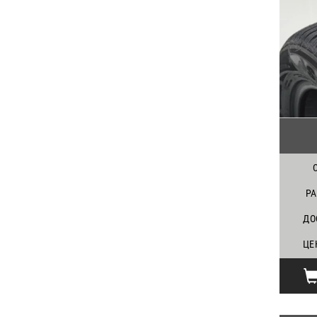
Р
ДО
ЦЕ