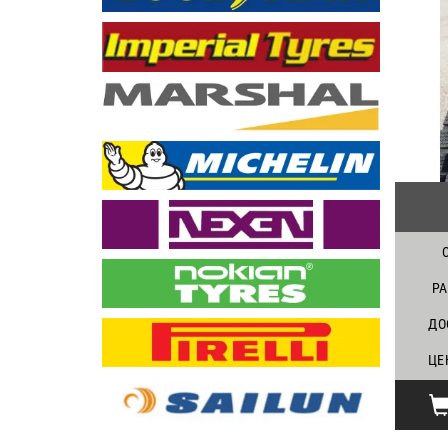
Р
ДО
ЦЕ