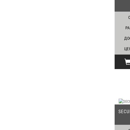
Р
ДО
ЦЕ
SECU