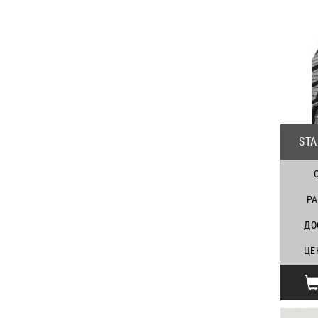
ST
Р
ДО
ЦЕ