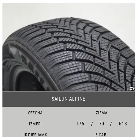
25
SAILUN ALPINE
SEZONA
ZIEMA
175
/
70
/
R13
IZMĒRI
IR PIEEJAMS
6 GAB.