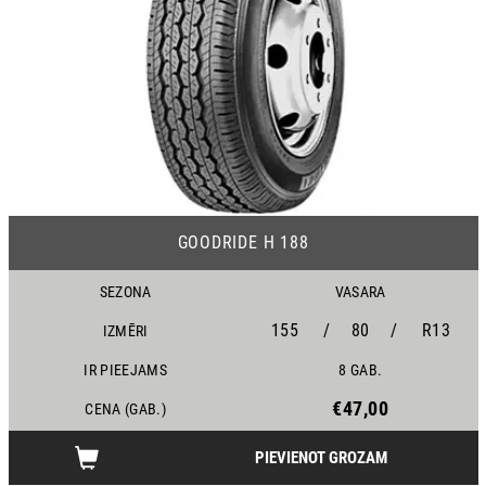
24
GOODRIDE H 188
SEZONA
VASARA
155
/
80
/
R13
IZMĒRI
IR PIEEJAMS
8 GAB.
€47,00
CENA (GAB.)
PIEVIENOT GROZAM