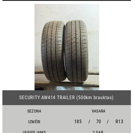
20
SECURITY AW414 TRAILER (500km brauktas)
SEZONA
VASARA
185
/
70
/
R13
IZMĒRI
IR PIEEJAMS
2 GAB.