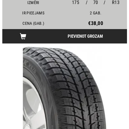
175
/
70
/
R13
IZMĒRI
IR PIEEJAMS
2 GAB.
€38,00
CENA (GAB.)
PIEVIENOT GROZAM
12