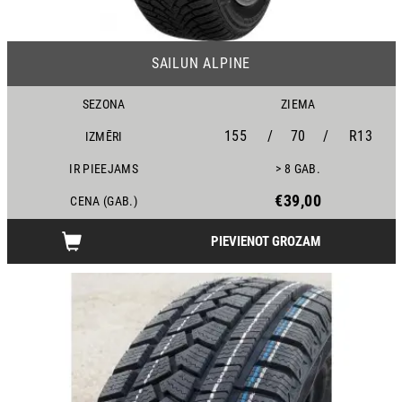
23
SAILUN ALPINE
SEZONA
ZIEMA
155
/
70
/
R13
IZMĒRI
IR PIEEJAMS
> 8 GAB.
€39,00
CENA (GAB.)
PIEVIENOT GROZAM