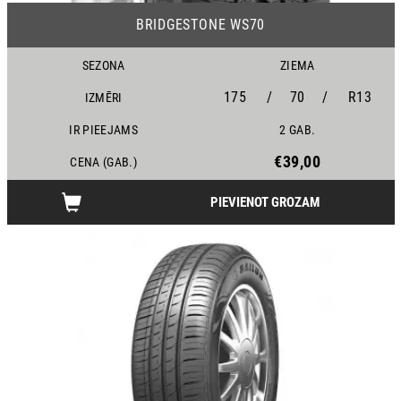
BRIDGESTONE WS70
SEZONA
ZIEMA
175
/
70
/
R13
IZMĒRI
IR PIEEJAMS
2 GAB.
€39,00
CENA (GAB.)
PIEVIENOT GROZAM