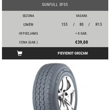
SUNFULL SF05
SEZONA
VASARA
155
/
80
/
R13
IZMĒRI
IR PIEEJAMS
> 8 GAB.
€39,00
CENA (GAB.)
PIEVIENOT GROZAM