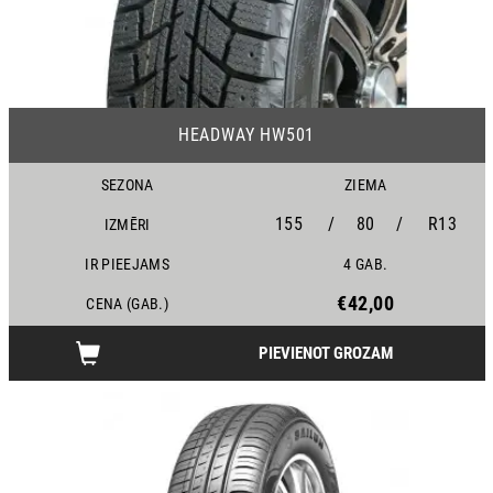
23
HEADWAY HW501
SEZONA
ZIEMA
155
/
80
/
R13
IZMĒRI
IR PIEEJAMS
4 GAB.
€42,00
CENA (GAB.)
PIEVIENOT GROZAM