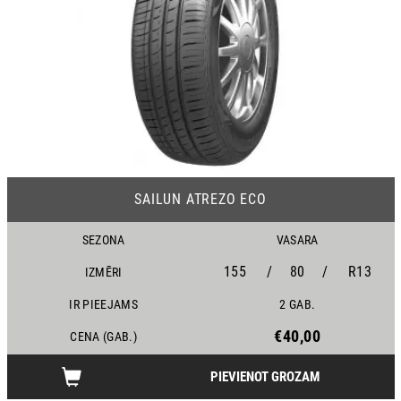
23
SAILUN ATREZO ECO
SEZONA
VASARA
155
/
80
/
R13
IZMĒRI
IR PIEEJAMS
2 GAB.
€40,00
CENA (GAB.)
PIEVIENOT GROZAM