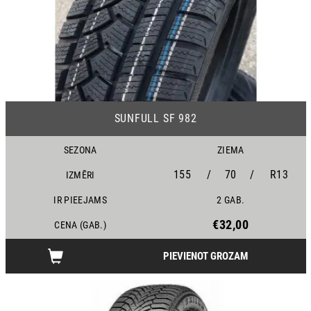
24
SUNFULL SF 982
SEZONA
ZIEMA
155
/
70
/
R13
IZMĒRI
IR PIEEJAMS
2 GAB.
€32,00
CENA (GAB.)
PIEVIENOT GROZAM