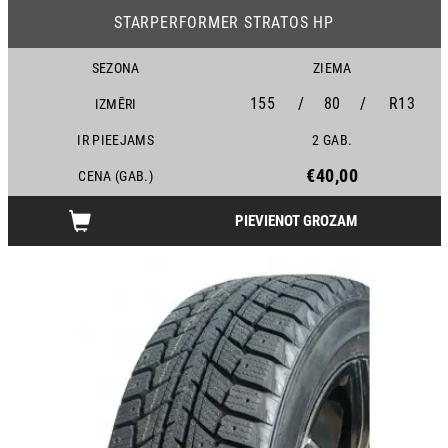
STARPERFORMER STRATOS HP
SEZONA
ZIEMA
155
/
80
/
R13
IZMĒRI
IR PIEEJAMS
2 GAB.
€40,00
CENA (GAB.)
PIEVIENOT GROZAM