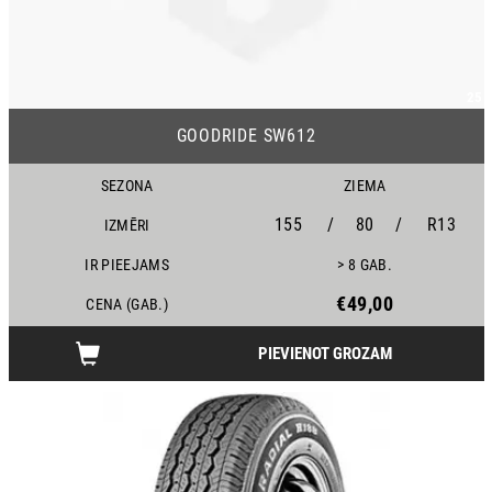
25
GOODRIDE SW612
SEZONA
ZIEMA
155
/
80
/
R13
IZMĒRI
IR PIEEJAMS
> 8 GAB.
€49,00
CENA (GAB.)
PIEVIENOT GROZAM