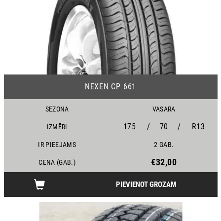
13
NEXEN CP 661
SEZONA
VASARA
175
/
70
/
R13
IZMĒRI
IR PIEEJAMS
2 GAB.
€32,00
CENA (GAB.)
PIEVIENOT GROZAM