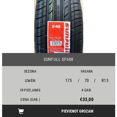
25
SUNFULL SF688
SEZONA
VASARA
175
/
70
/
R13
IZMĒRI
IR PIEEJAMS
4 GAB.
€33,00
CENA (GAB.)
PIEVIENOT GROZAM