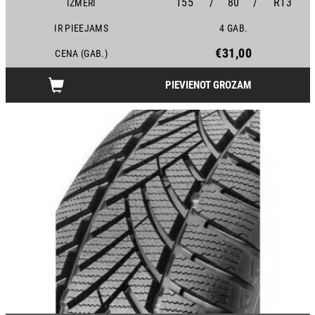
155
/
80
/
R13
IZMĒRI
IR PIEEJAMS
4 GAB.
€31,00
CENA (GAB.)
PIEVIENOT GROZAM
24