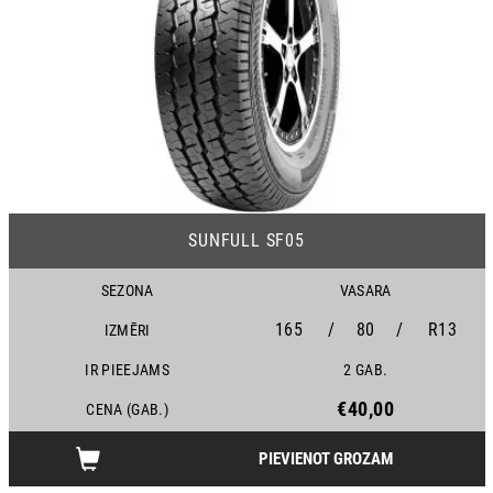
25
SUNFULL SF05
SEZONA
VASARA
165
/
80
/
R13
IZMĒRI
IR PIEEJAMS
2 GAB.
€40,00
CENA (GAB.)
PIEVIENOT GROZAM