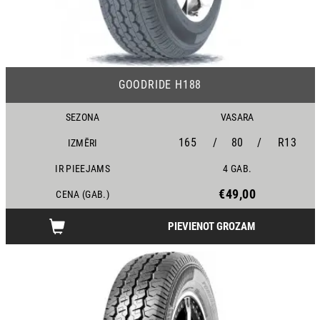
24
GOODRIDE H188
SEZONA
VASARA
165
/
80
/
R13
IZMĒRI
IR PIEEJAMS
4 GAB.
€49,00
CENA (GAB.)
PIEVIENOT GROZAM