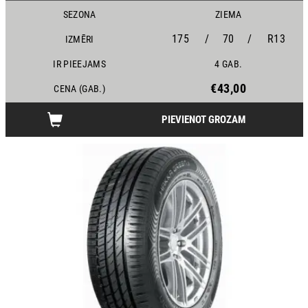
SEZONA
ZIEMA
175
/
70
/
R13
IZMĒRI
IR PIEEJAMS
4 GAB.
€43,00
CENA (GAB.)
PIEVIENOT GROZAM