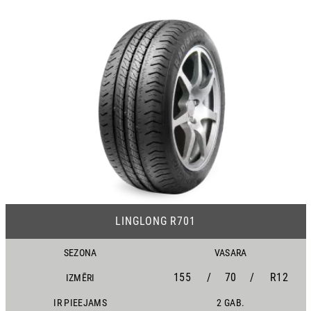
21
LINGLONG R701
SEZONA
VASARA
155
/
70
/
R12
IZMĒRI
IR PIEEJAMS
2 GAB.