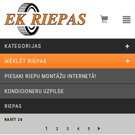
KATEGORIJAS
MĒKLĒT RIEPAS
PIESAKI RIEPU MONTĀŽU INTERNETĀ!
KONDICIONERU UZPILDE
RIEPAS
RADĪT
24
1
2
3
4
5