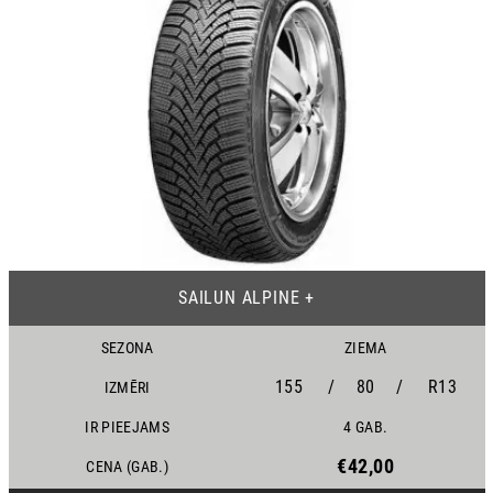
25
SAILUN ALPINE +
SEZONA
ZIEMA
155
/
80
/
R13
IZMĒRI
IR PIEEJAMS
4 GAB.
€42,00
CENA (GAB.)