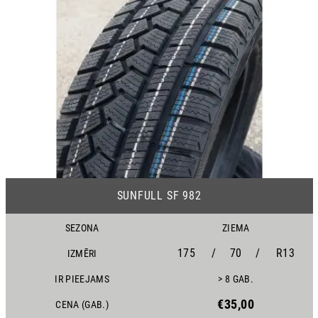
25
SUNFULL SF 982
SEZONA
ZIEMA
175
/
70
/
R13
IZMĒRI
IR PIEEJAMS
> 8 GAB.
€35,00
CENA (GAB.)