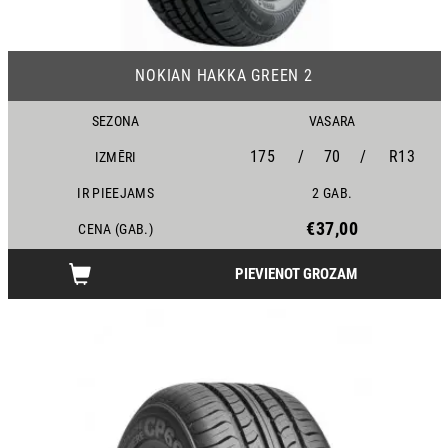
19
NOKIAN HAKKA GREEN 2
SEZONA
VASARA
175
/
70
/
R13
IZMĒRI
IR PIEEJAMS
2 GAB.
€37,00
CENA (GAB.)
PIEVIENOT GROZAM