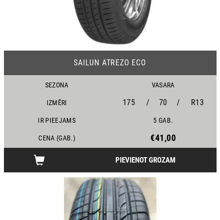
24
SAILUN ATREZO ECO
SEZONA
VASARA
175
/
70
/
R13
IZMĒRI
IR PIEEJAMS
5 GAB.
€41,00
CENA (GAB.)
PIEVIENOT GROZAM