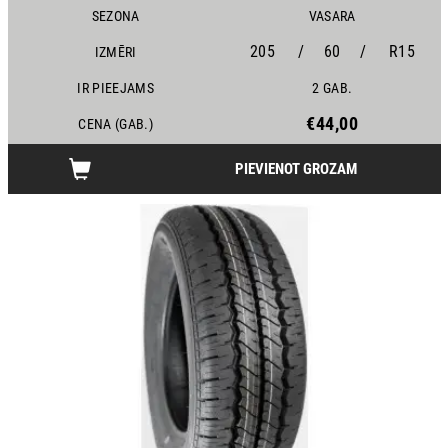
SEZONA
VASARA
205
/
60
/
R15
IZMĒRI
IR PIEEJAMS
2 GAB.
€44,00
CENA (GAB.)
PIEVIENOT GROZAM