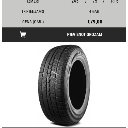
245
/
75
/
R16
IZMĒRI
IR PIEEJAMS
4 GAB.
€79,00
CENA (GAB.)
PIEVIENOT GROZAM
24