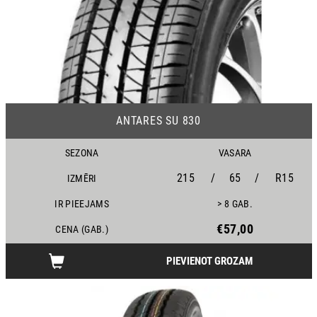
20
ANTARES SU 830
SEZONA
VASARA
215
/
65
/
R15
IZMĒRI
IR PIEEJAMS
> 8 GAB.
€57,00
CENA (GAB.)
PIEVIENOT GROZAM