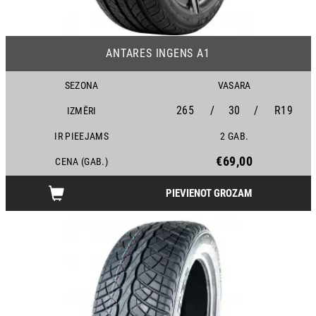
ANTARES INGENS A1
SEZONA
VASARA
265
/
30
/
R19
IZMĒRI
IR PIEEJAMS
2 GAB.
€69,00
CENA (GAB.)
PIEVIENOT GROZAM