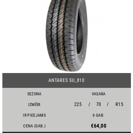
18
ANTARES SU_810
SEZONA
VASARA
225
/
70
/
R15
IZMĒRI
IR PIEEJAMS
6 GAB.
€64,00
CENA (GAB.)