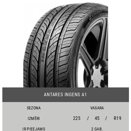
19
ANTARES INGENS A1
SEZONA
VASARA
225
/
45
/
R19
IZMĒRI
IR PIEEJAMS
2 GAB.