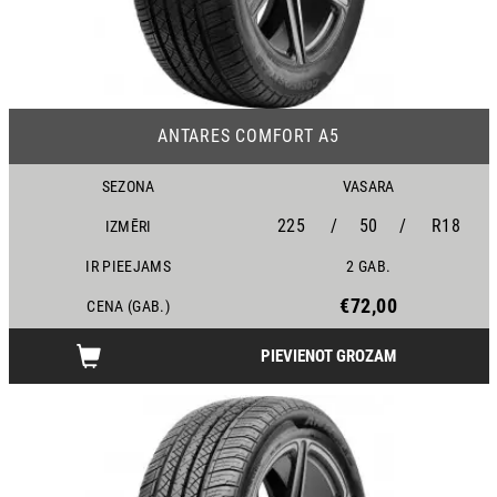
23
ANTARES COMFORT A5
SEZONA
VASARA
225
/
50
/
R18
IZMĒRI
IR PIEEJAMS
2 GAB.
€72,00
CENA (GAB.)
PIEVIENOT GROZAM