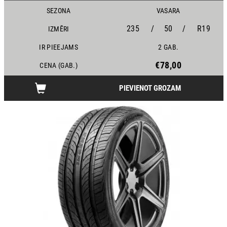
SEZONA
VASARA
235
/
50
/
R19
IZMĒRI
IR PIEEJAMS
2 GAB.
€78,00
CENA (GAB.)
PIEVIENOT GROZAM