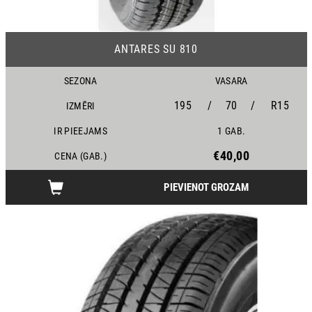
16
ANTARES SU 810
SEZONA
VASARA
195
/
70
/
R15
IZMĒRI
IR PIEEJAMS
1 GAB.
€40,00
CENA (GAB.)
PIEVIENOT GROZAM