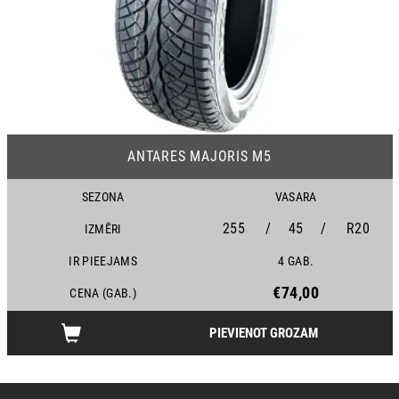
19
ANTARES MAJORIS M5
SEZONA
VASARA
255
/
45
/
R20
IZMĒRI
IR PIEEJAMS
4 GAB.
€74,00
CENA (GAB.)
PIEVIENOT GROZAM