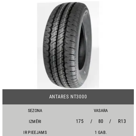
18
ANTARES NT3000
SEZONA
VASARA
175
/
80
/
R13
IZMĒRI
IR PIEEJAMS
1 GAB.