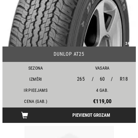
24/25
DUNLOP AT25
SEZONA
VASARA
265
/
60
/
R18
IZMĒRI
IR PIEEJAMS
4 GAB.
€119,00
CENA (GAB.)
PIEVIENOT GROZAM