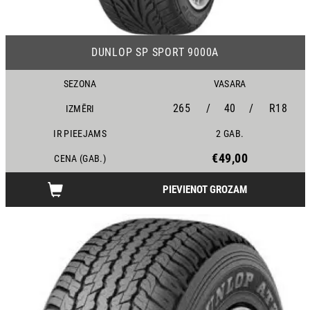
12
DUNLOP SP SPORT 9000A
SEZONA
VASARA
265
/
40
/
R18
IZMĒRI
IR PIEEJAMS
2 GAB.
€49,00
CENA (GAB.)
PIEVIENOT GROZAM