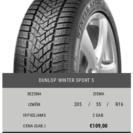
24
DUNLOP WINTER SPORT 5
SEZONA
ZIEMA
205
/
55
/
R16
IZMĒRI
IR PIEEJAMS
2 GAB.
€109,00
CENA (GAB.)