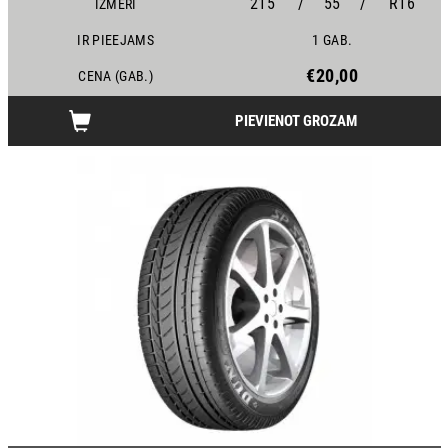
215
/
55
/
R16
IZMĒRI
IR PIEEJAMS
1 GAB.
€20,00
CENA (GAB.)
PIEVIENOT GROZAM
17