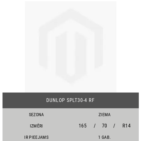
DUNLOP SPLT30-4 RF
SEZONA
ZIEMA
165
/
70
/
R14
IZMĒRI
IR PIEEJAMS
1 GAB.