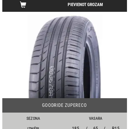
PIEVIENOT GROZAM
23
GOODRIDE ZUPERECO
SEZONA
VASARA
185
/
65
/
R15
IZMĒRI