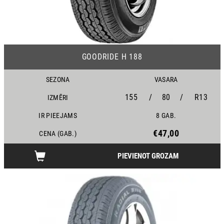
24
GOODRIDE H 188
SEZONA
VASARA
155
/
80
/
R13
IZMĒRI
IR PIEEJAMS
8 GAB.
€47,00
CENA (GAB.)
PIEVIENOT GROZAM