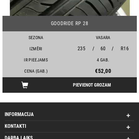
17
GOODRIDE RP 28
SEZONA
VASARA
235
/
60
/
R16
IZMĒRI
IR PIEEJAMS
4 GAB.
€52,00
CENA (GAB.)
PIEVIENOT GROZAM
INFORMACĪJA
KONTAKTI
DARBA LAIKS