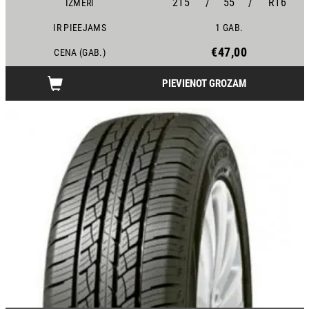
215
/
55
/
R16
IZMĒRI
IR PIEEJAMS
1 GAB.
€47,00
CENA (GAB.)
PIEVIENOT GROZAM
15