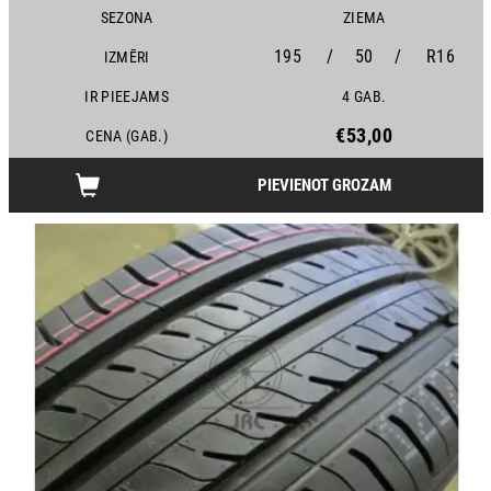
SEZONA
ZIEMA
195
/
50
/
R16
IZMĒRI
IR PIEEJAMS
4 GAB.
€53,00
CENA (GAB.)
PIEVIENOT GROZAM