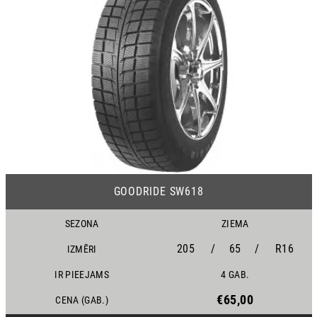
25
GOODRIDE SW618
SEZONA
ZIEMA
205
/
65
/
R16
IZMĒRI
IR PIEEJAMS
4 GAB.
€65,00
CENA (GAB.)