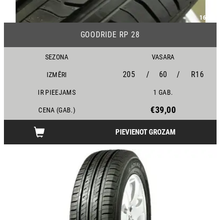
16-18
GOODRIDE RP 28
SEZONA
VASARA
205
/
60
/
R16
IZMĒRI
IR PIEEJAMS
1 GAB.
€39,00
CENA (GAB.)
PIEVIENOT GROZAM