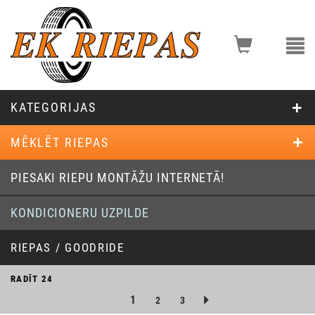
KATEGORIJAS
MĒKLĒT RIEPAS
PIESAKI RIEPU MONTĀŽU INTERNETĀ!
KONDICIONERU UZPILDE
RIEPAS / GOODRIDE
RADĪT
24
1
2
3