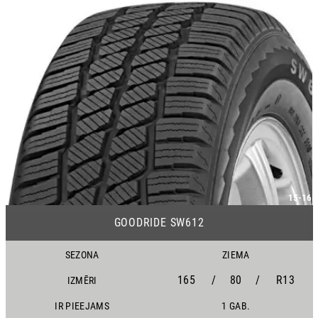
15-16
GOODRIDE SW612
SEZONA
ZIEMA
165
/
80
/
R13
IZMĒRI
IR PIEEJAMS
1 GAB.