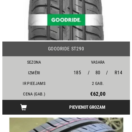
25
GOODRIDE ST290
SEZONA
VASARA
185
/
80
/
R14
IZMĒRI
IR PIEEJAMS
2 GAB.
€62,00
CENA (GAB.)
PIEVIENOT GROZAM