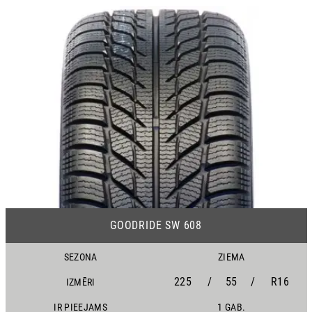
21
GOODRIDE SW 608
SEZONA
ZIEMA
225
/
55
/
R16
IZMĒRI
IR PIEEJAMS
1 GAB.