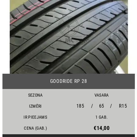
16
GOODRIDE RP 28
SEZONA
VASARA
185
/
65
/
R15
IZMĒRI
IR PIEEJAMS
1 GAB.
€14,00
CENA (GAB.)