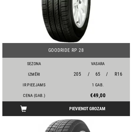
16
GOODRIDE RP 28
SEZONA
VASARA
205
/
65
/
R16
IZMĒRI
IR PIEEJAMS
1 GAB.
€49,00
CENA (GAB.)
PIEVIENOT GROZAM