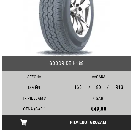
24
GOODRIDE H188
SEZONA
VASARA
165
/
80
/
R13
IZMĒRI
IR PIEEJAMS
4 GAB.
€49,00
CENA (GAB.)
PIEVIENOT GROZAM