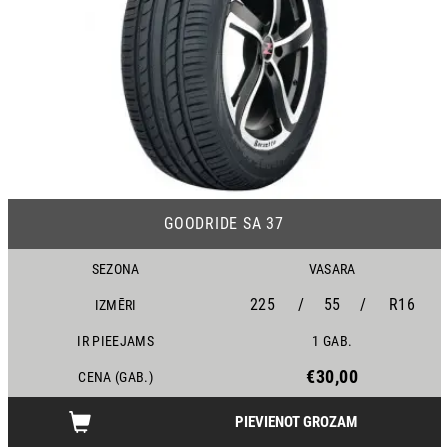
17
GOODRIDE SA 37
SEZONA
VASARA
225
/
55
/
R16
IZMĒRI
IR PIEEJAMS
1 GAB.
€30,00
CENA (GAB.)
PIEVIENOT GROZAM