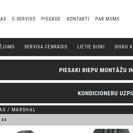
PAS
E-SERVISS
PIEGĀDE
KONTAKTI
PAR MUMS
ĶĒJUMS
SERVISA CENRĀDIS
LIETIE DISKI
DISKU 
PIESAKI RIEPU MONTĀŽU I
KONDICIONERU UZPI
PAS / MARSHAL
T
24