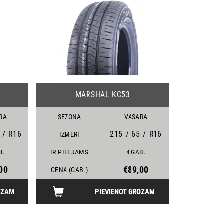
23
22
MARSHAL KC53
RA
SEZONA
VASARA
/
R16
215
/
65
/
R16
IZMĒRI
B.
IR PIEEJAMS
4 GAB.
00
€89,00
CENA (GAB.)
OZAM
PIEVIENOT GROZAM