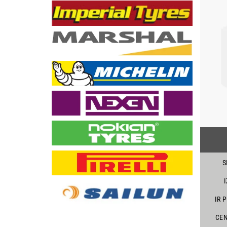
S
IR 
CEN