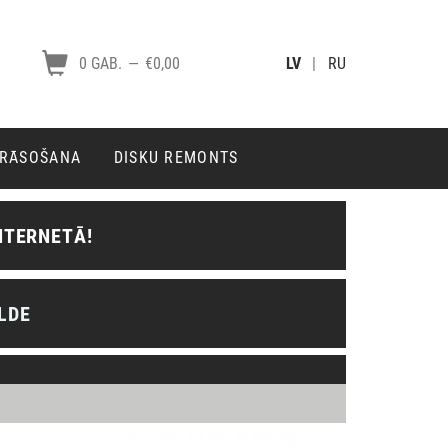
0 GAB.
—
€0,00
LV
|
RU
KRĀSOŠANA
DISKU REMONTS
NTERNETĀ!
LDE