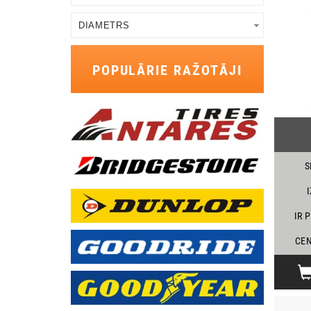
POPULĀRIE RAŽOTĀJI
S
IR 
CEN