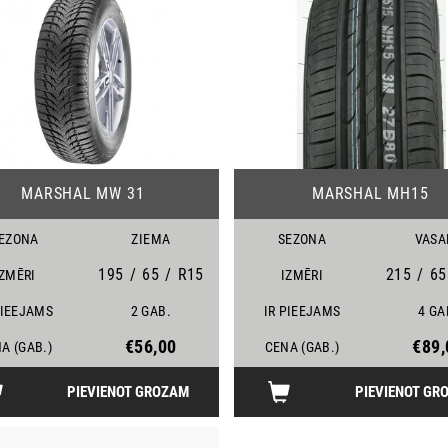
24
MARSHAL MW 31
MARSHAL MH15
EZONA
ZIEMA
SEZONA
VASA
195
/
65
/
R15
215
/
65
IZMĒRI
IZMĒRI
PIEEJAMS
2 GAB.
IR PIEEJAMS
4 GA
€56,00
€89,
A (GAB.)
CENA (GAB.)
PIEVIENOT GROZAM
PIEVIENOT GR