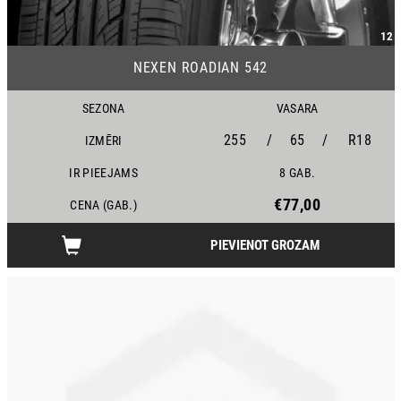
12
NEXEN ROADIAN 542
SEZONA
VASARA
255
/
65
/
R18
IZMĒRI
IR PIEEJAMS
8 GAB.
€77,00
CENA (GAB.)
PIEVIENOT GROZAM