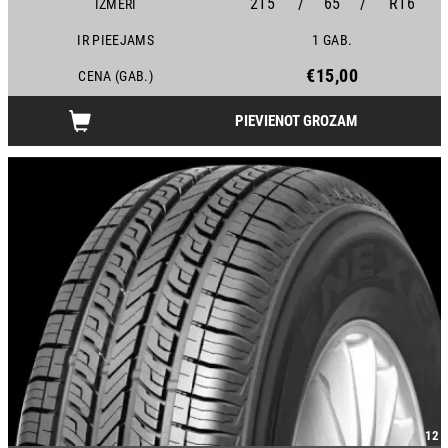
215
/
65
/
R16
IZMĒRI
IR PIEEJAMS
1 GAB.
€15,00
CENA (GAB.)
PIEVIENOT GROZAM
12