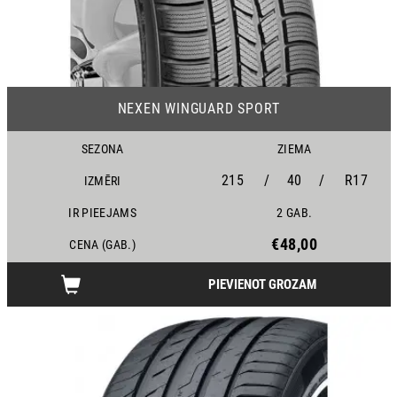
12
NEXEN WINGUARD SPORT
SEZONA
ZIEMA
215
/
40
/
R17
IZMĒRI
IR PIEEJAMS
2 GAB.
€48,00
CENA (GAB.)
PIEVIENOT GROZAM