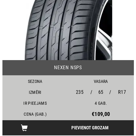
25
NEXEN NSPS
SEZONA
VASARA
235
/
65
/
R17
IZMĒRI
IR PIEEJAMS
4 GAB.
€109,00
CENA (GAB.)
PIEVIENOT GROZAM