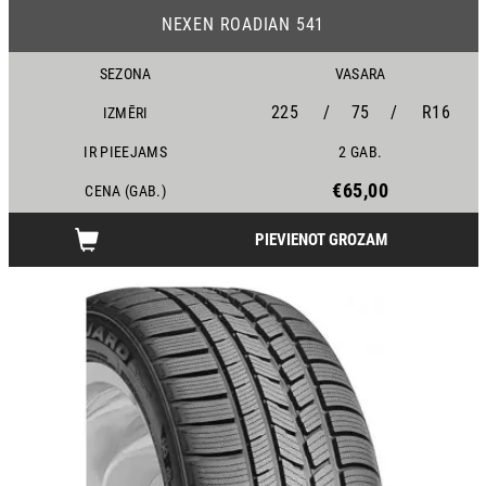
NEXEN ROADIAN 541
SEZONA
VASARA
225
/
75
/
R16
IZMĒRI
IR PIEEJAMS
2 GAB.
€65,00
CENA (GAB.)
PIEVIENOT GROZAM