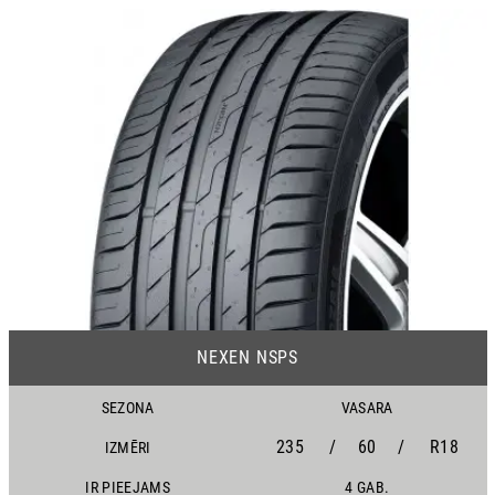
25
NEXEN NSPS
SEZONA
VASARA
235
/
60
/
R18
IZMĒRI
IR PIEEJAMS
4 GAB.