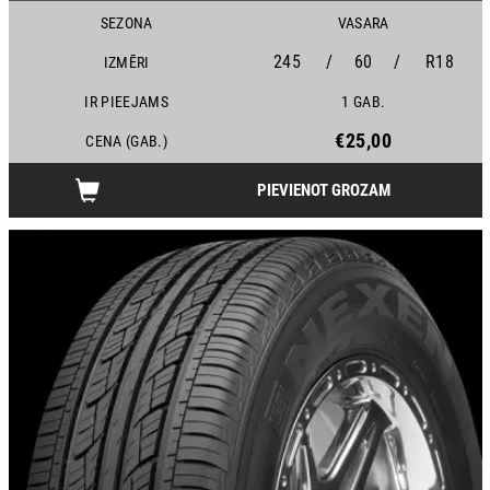
SEZONA
VASARA
245
/
60
/
R18
IZMĒRI
IR PIEEJAMS
1 GAB.
€25,00
CENA (GAB.)
PIEVIENOT GROZAM