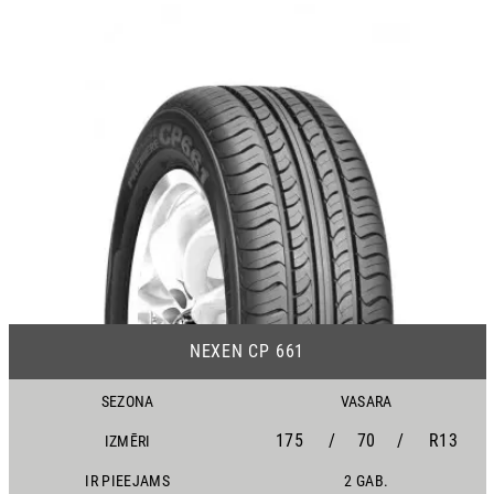
13
NEXEN CP 661
SEZONA
VASARA
175
/
70
/
R13
IZMĒRI
IR PIEEJAMS
2 GAB.