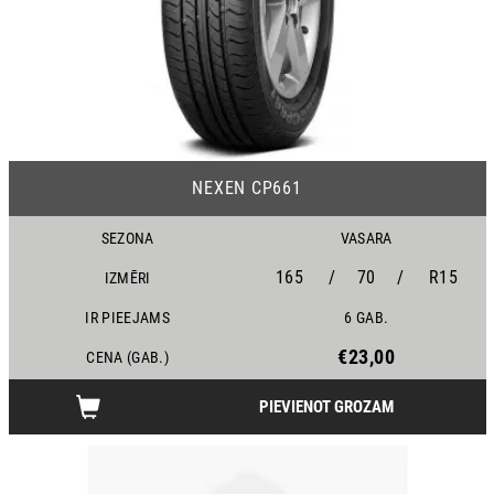
13
NEXEN CP661
SEZONA
VASARA
165
/
70
/
R15
IZMĒRI
IR PIEEJAMS
6 GAB.
€23,00
CENA (GAB.)
PIEVIENOT GROZAM