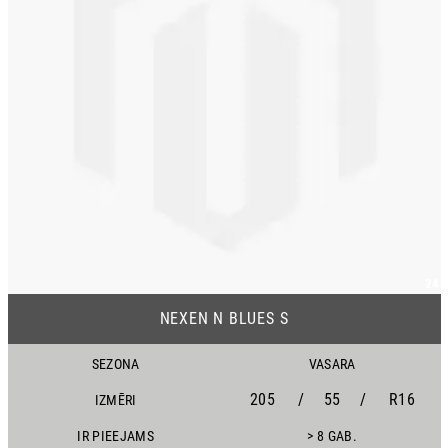
24
NEXEN N BLUES S
SEZONA
VASARA
205
/
55
/
R16
IZMĒRI
IR PIEEJAMS
> 8 GAB.