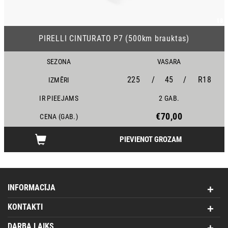
18
PIRELLI CINTURATO P7 (500km brauktas)
SEZONA
VASARA
225
/
45
/
R18
IZMĒRI
IR PIEEJAMS
2 GAB.
€70,00
CENA (GAB.)
PIEVIENOT GROZAM
INFORMACĪJA
KONTAKTI
DARBA LAIKS