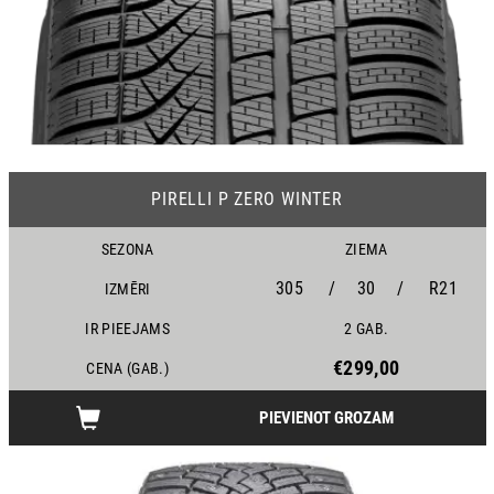
19
PIRELLI P ZERO WINTER
SEZONA
ZIEMA
305
/
30
/
R21
IZMĒRI
IR PIEEJAMS
2 GAB.
€299,00
CENA (GAB.)
PIEVIENOT GROZAM