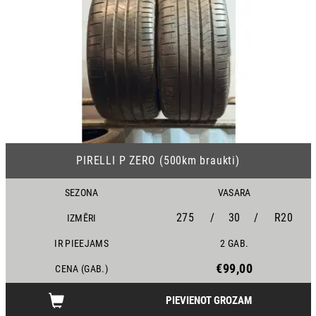
25
PIRELLI P ZERO (500km braukti)
SEZONA
VASARA
275
/
30
/
R20
IZMĒRI
IR PIEEJAMS
2 GAB.
€99,00
CENA (GAB.)
PIEVIENOT GROZAM