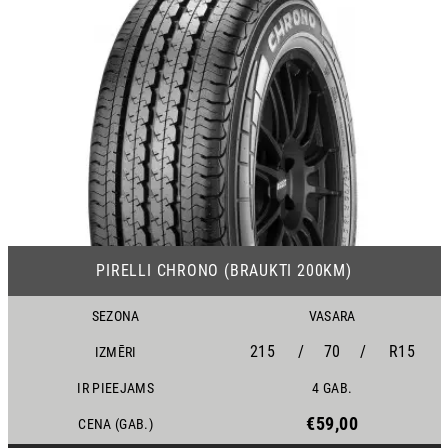
07
PIRELLI CHRONO (BRAUKTI 200KM)
SEZONA
VASARA
215
/
70
/
R15
IZMĒRI
IR PIEEJAMS
4 GAB.
€59,00
CENA (GAB.)