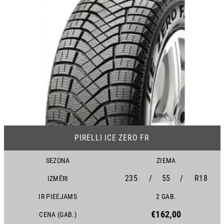
22
PIRELLI ICE ZERO FR
SEZONA
ZIEMA
235
/
55
/
R18
IZMĒRI
IR PIEEJAMS
2 GAB.
€162,00
CENA (GAB.)