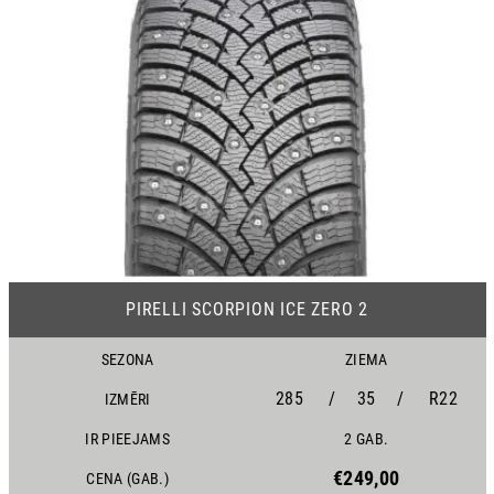
19
PIRELLI SCORPION ICE ZERO 2
SEZONA
ZIEMA
285
/
35
/
R22
IZMĒRI
IR PIEEJAMS
2 GAB.
€249,00
CENA (GAB.)