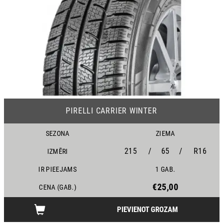
17
PIRELLI CARRIER WINTER
SEZONA
ZIEMA
215
/
65
/
R16
IZMĒRI
IR PIEEJAMS
1 GAB.
€25,00
CENA (GAB.)
PIEVIENOT GROZAM