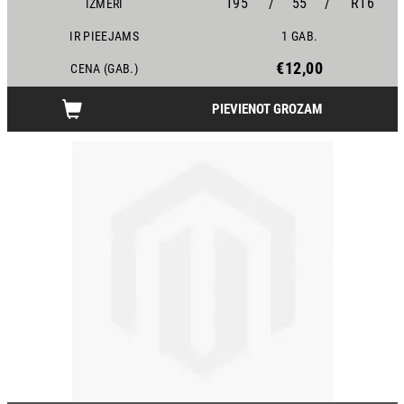
195
/
55
/
R16
IZMĒRI
IR PIEEJAMS
1 GAB.
€12,00
CENA (GAB.)
PIEVIENOT GROZAM